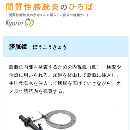
膀胱鏡
ぼうこうきょう
膀胱
の内部を検査するための内視鏡（図）。検査や
治療に用いられる。
尿道
を経由して
膀胱
に挿入し、
生理食塩水を注入して
膀胱
を広げていきながら、カ
メラで膀胱内を観察する。