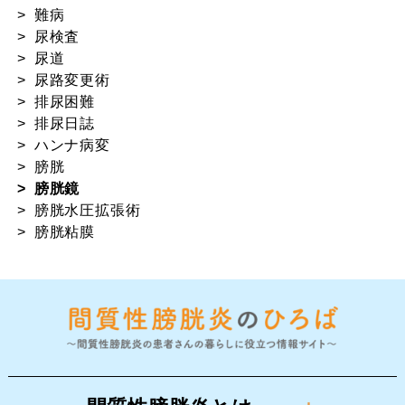
難病
尿検査
尿道
尿路変更術
排尿困難
排尿日誌
ハンナ病変
膀胱
膀胱鏡
膀胱⽔圧拡張術
膀胱粘膜