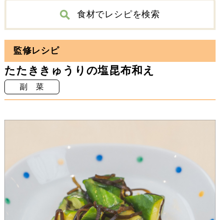
食材でレシピを検索
ベーキングパウダー
ベーキングパウダー
※食べると症状が悪化する食品には個人差があります。
調理の際は食材の種類（1回の食事で1品ずつ試す、など）や量（少量であれば問題ない、など）に留意し、食事日誌などで食品の把握をお心がけください。
グリーンアスパラガス
アーモンドスライス
グリーンアスパラガス
アーモンドスライス
監修レシピ
たたききゅうりの塩昆布和え
副 菜