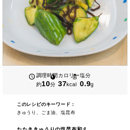
調理時間
カロリー
塩分
10
37
0.9
約
分
kcal
g
このレシピのキーワード：
きゅうり、ごま油、塩昆布
たたききゅうりの塩昆布和え