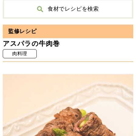
食材でレシピを検索
ベーキングパウダー
ベーキングパウダー
※食べると症状が悪化する食品には個人差があります。
調理の際は食材の種類（1回の食事で1品ずつ試す、など）や量（少量であれば問題ない、など）に留意し、食事日誌などで食品の把握をお心がけください。
グリーンアスパラガス
アーモンドスライス
グリーンアスパラガス
アーモンドスライス
監修レシピ
アスパラの牛肉巻
肉料理