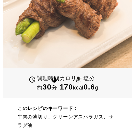
調理時間
カロリー
塩分
30
170
0.6
約
分
kcal
g
このレシピのキーワード：
牛肉の薄切り、グリーンアスパラガス、サ
ラダ油