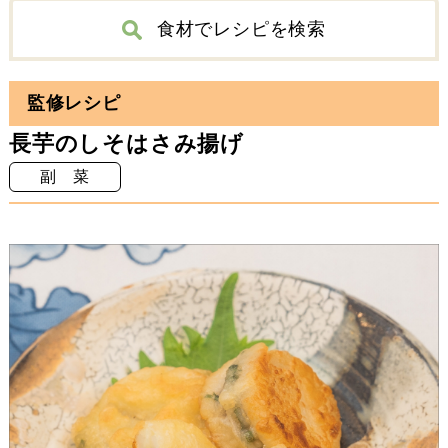
食材でレシピを検索
ベーキングパウダー
ベーキングパウダー
※食べると症状が悪化する食品には個人差があります。
調理の際は食材の種類（1回の食事で1品ずつ試す、など）や量（少量であれば問題ない、など）に留意し、食事日誌などで食品の把握をお心がけください。
グリーンアスパラガス
アーモンドスライス
グリーンアスパラガス
アーモンドスライス
監修レシピ
長芋のしそはさみ揚げ
副 菜