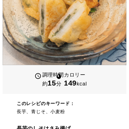
調理時間
カロリー
15
149
約
分
kcal
このレシピのキーワード：
長芋、青じそ、小麦粉
長芋のしそはさみ揚げ