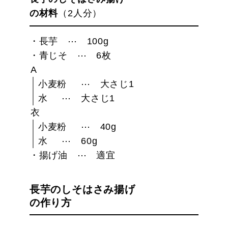
の材料
（2人分）
長芋
100g
青じそ
6枚
A
小麦粉
大さじ1
水
大さじ1
衣
小麦粉
40g
水
60g
揚げ油
適宜
長芋のしそはさみ揚げ
の作り方